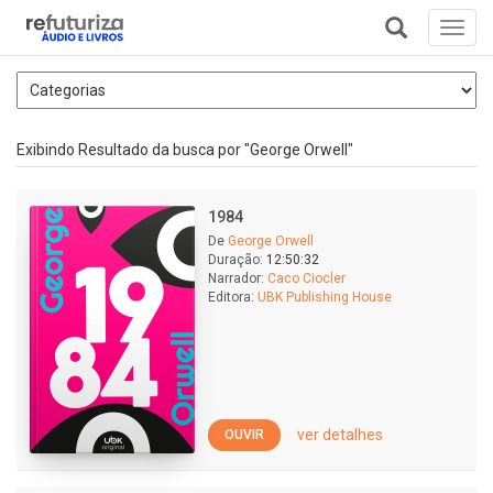
Toggl
navig
+
Exibindo Resultado da busca por "George Orwell"
1984
De
George Orwell
Duração:
12:50:32
Narrador:
Caco Ciocler
Editora:
UBK Publishing House
ver detalhes
OUVIR