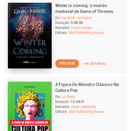
Winter is coming: o mundo
medieval de Game of Thrones
De
Carolyne Larrington
Duração:
9:08:38
Narrador:
Carol Crespo
Editora:
UBK Publishing House
ver detalhes
PREVIEW
A Figura Do Monstro Clássico Na
Cultura Pop
De
Liz Gloyn
Duração:
10:34:01
Narrador:
Ester Jablonski
Editora:
UBK Publishing House