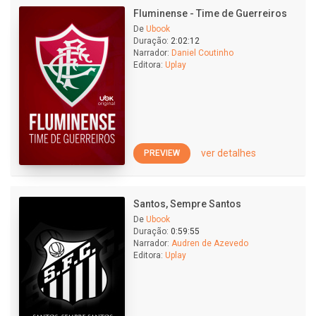
Fluminense - Time de Guerreiros
De
Ubook
Duração:
2:02:12
Narrador:
Daniel Coutinho
Editora:
Uplay
ver detalhes
PREVIEW
Santos, Sempre Santos
De
Ubook
Duração:
0:59:55
Narrador:
Audren de Azevedo
Editora:
Uplay