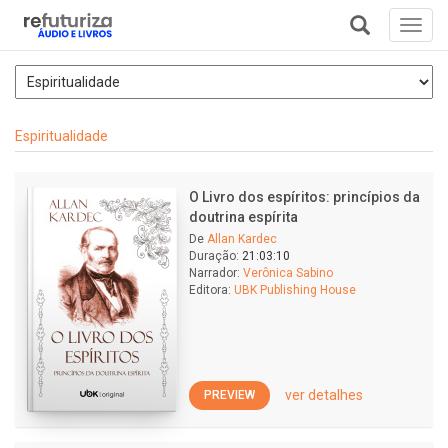
Toggl
navig
+
Espiritualidade
O Livro dos espíritos: princípios da
doutrina espírita
De
Allan Kardec
Duração:
21:03:10
Narrador:
Verônica Sabino
Editora:
UBK Publishing House
ver detalhes
PREVIEW