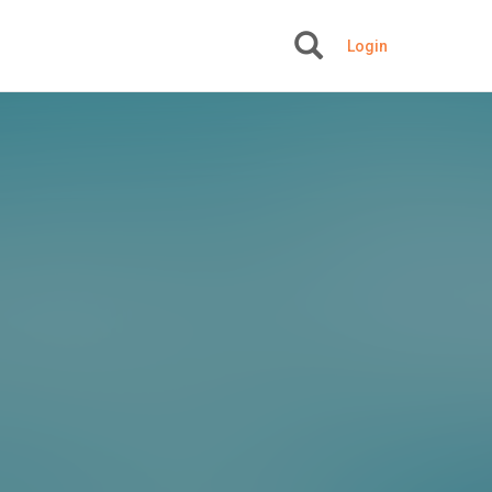
Login
+