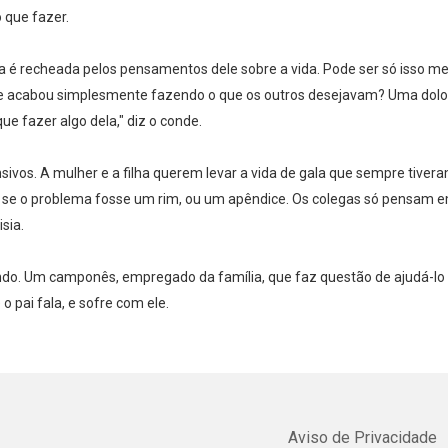
que fazer.
ta é recheada pelos pensamentos dele sobre a vida. Pode ser só isso me
z, e acabou simplesmente fazendo o que os outros desejavam? Uma dolor
ue fazer algo dela," diz o conde.
sivos. A mulher e a filha querem levar a vida de gala que sempre tive
se o problema fosse um rim, ou um apêndice. Os colegas só pensam e
sia.
o. Um camponês, empregado da família, que faz questão de ajudá-lo a
 o pai fala, e sofre com ele.
Aviso de Privacidade