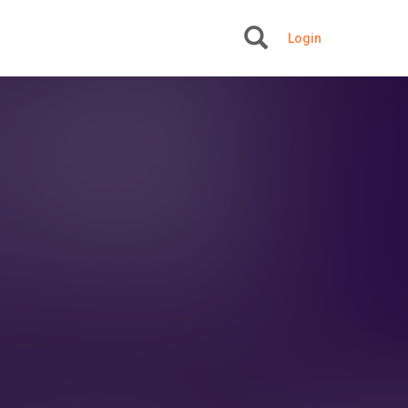
Login
+