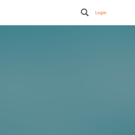
Login
+