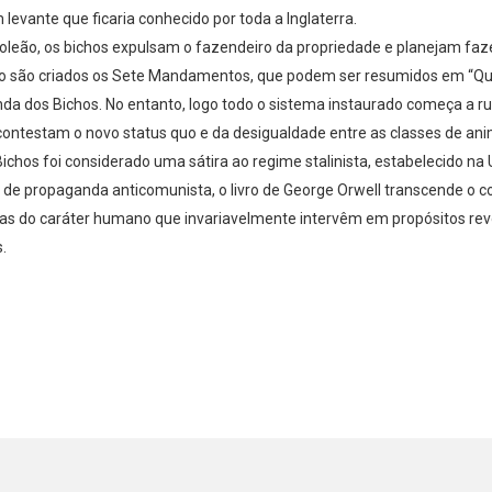
levante que ficaria conhecido por toda a Inglaterra.
poleão, os bichos expulsam o fazendeiro da propriedade e planejam fa
smo são criados os Sete Mandamentos, que podem ser resumidos em “Qua
a dos Bichos. No entanto, logo todo o sistema instaurado começa a rui
contestam o novo status quo e da desigualdade entre as classes de ani
chos foi considerado uma sátira ao regime stalinista, estabelecido na U
 de propaganda anticomunista, o livro de George Orwell transcende o c
as do caráter humano que invariavelmente intervêm em propósitos rev
.