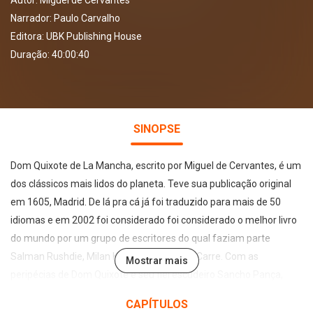
Autor:
Miguel de Cervantes
Narrador:
Paulo Carvalho
Editora:
UBK Publishing House
Duração: 40:00:40
SINOPSE
Dom Quixote de La Mancha, escrito por Miguel de Cervantes, é um
dos clássicos mais lidos do planeta. Teve sua publicação original
em 1605, Madrid. De lá pra cá já foi traduzido para mais de 50
idiomas e em 2002 foi considerado foi considerado o melhor livro
do mundo por um grupo de escritores do qual faziam parte
Salman Rushdie, Milan Kundera e John Le Carre. Com as
Mostrar mais
peripécias de Dom Quixote e seu fiel escudeiro Sancho Pança,
Cervantes quis fazer uma crítica aos livros de cavalarias muito
CAPÍTULOS
comuns no século XVII, mas para além da crítica ele conseguiu