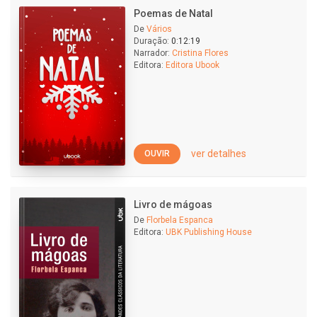
Poemas de Natal
De
Vários
Duração:
0:12:19
Narrador:
Cristina Flores
Editora:
Editora Ubook
ver detalhes
OUVIR
Livro de mágoas
De
Florbela Espanca
Editora:
UBK Publishing House