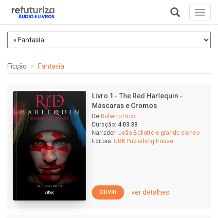
Toggl
navig
+
Ficção
Fantasia
Livro 1 - The Red Harlequin -
Máscaras e Cromos
De
Roberto Ricci
Duração:
4:03:38
Narrador:
João Bellotto e grande elenco
Editora:
UBK Publishing House
ver detalhes
OUVIR