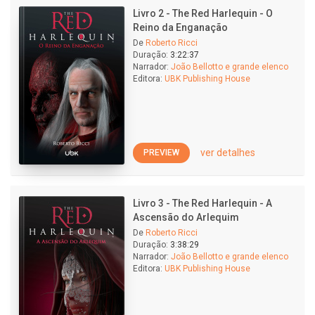
Livro 2 - The Red Harlequin - O
Reino da Enganação
De
Roberto Ricci
Duração:
3:22:37
Narrador:
João Bellotto e grande elenco
Editora:
UBK Publishing House
ver detalhes
PREVIEW
Livro 3 - The Red Harlequin - A
Ascensão do Arlequim
De
Roberto Ricci
Duração:
3:38:29
Narrador:
João Bellotto e grande elenco
Editora:
UBK Publishing House