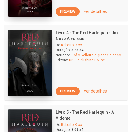
ver detalhes
PREVIEW
Livro 4 - The Red Harlequin - Um
Novo Alvorecer
De
Roberto Ricci
Duração:
3:23:34
Narrador:
João Bellotto e grande elenco
Editora:
UBK Publishing House
ver detalhes
PREVIEW
Livro 5 - The Red Harlequin - A
Vidente
De
Roberto Ricci
Duração:
3:09:54