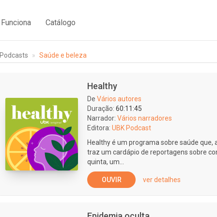
Funciona
Catálogo
Podcasts
Saúde e beleza
Healthy
De
Vários autores
Duração:
60:11:45
Narrador:
Vários narradores
Editora:
UBK Podcast
Healthy é um programa sobre saúde que, a
traz um cardápio de reportagens sobre c
quinta, um...
OUVIR
ver detalhes
Epidemia oculta