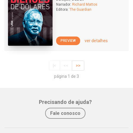
Narrador:
Richard Mattos
Editora:
The Guardian
ver detalhes
PREVIEW
|<
<<
>>
página 1 de 3
Precisando de ajuda?
Fale conosco