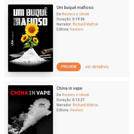
Um buquê mafioso
De
Reuters e Ubook
Duração:
0:19:36
Narrador:
Richard Mattos
Editora:
Reuters
ver detalhes
PREVIEW
China in vape
De
Reuters e Ubook
Duração:
0:13:27
Narrador:
Richard Mattos
Editora:
Reuters