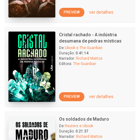
ver detalhes
PREVIEW
Cristal rachado - A indústria
desumana de pedras místicas
De
Ubook e The Guardian
Duração:
0:41:14
Narrador:
Richard Mattos
Editora:
The Guardian
ver detalhes
PREVIEW
Os soldados de Maduro
De
Reuters e Ubook
Duração:
0:21:37
Narrador:
Richard Mattos