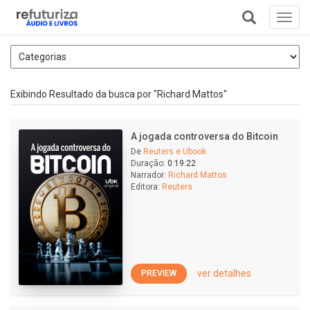
Toggl
navig
+
Exibindo Resultado da busca por "Richard Mattos"
A jogada controversa do Bitcoin
De
Reuters e Ubook
Duração:
0:19:22
Narrador:
Richard Mattos
Editora:
Reuters
ver detalhes
PREVIEW