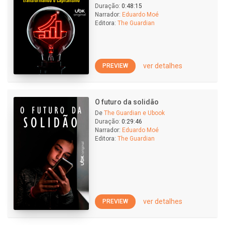
Duração:
0:48:15
Narrador:
Eduardo Moé
Editora:
The Guardian
ver detalhes
PREVIEW
O futuro da solidão
De
The Guardian e Ubook
Duração:
0:29:46
Narrador:
Eduardo Moé
Editora:
The Guardian
ver detalhes
PREVIEW