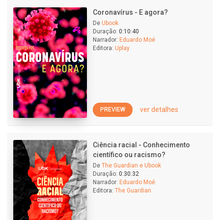
Coronavírus - E agora?
De
Ubook
Duração:
0:10:40
Narrador:
Eduardo Moé
Editora:
Uplay
ver detalhes
PREVIEW
Ciência racial - Conhecimento
científico ou racismo?
De
The Guardian e Ubook
Duração:
0:30:32
Narrador:
Eduardo Moé
Editora:
The Guardian