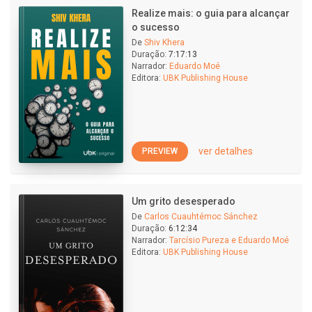
Realize mais: o guia para alcançar
o sucesso
De
Shiv Khera
Duração:
7:17:13
Narrador:
Eduardo Moé
Editora:
UBK Publishing House
ver detalhes
PREVIEW
Um grito desesperado
De
Carlos Cuauhtémoc Sánchez
Duração:
6:12:34
Narrador:
Tarcísio Pureza e Eduardo Moé
Editora:
UBK Publishing House