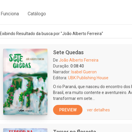
Funciona
Catálogo
Exibindo Resultado da busca por "João Alberto Ferreira"
Sete Quedas
De
João Alberto Ferreira
Duração:
0:08:40
Narrador:
Isabel Gueron
Editora:
UBK Publishing House
O rio Paraná, que nasceu do encontro dos 
Brasil, era muito contente e aventureiro. A
transformar em sete...
PREVIEW
ver detalhes
Terror na floresta