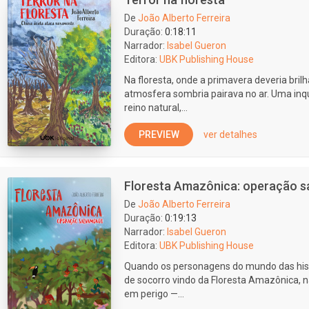
De
João Alberto Ferreira
Duração:
0:18:11
Narrador:
Isabel Gueron
Editora:
UBK Publishing House
Na floresta, onde a primavera deveria bri
atmosfera sombria pairava no ar. Uma inqu
reino natural,...
PREVIEW
ver detalhes
Floresta Amazônica: operação 
De
João Alberto Ferreira
Duração:
0:19:13
Narrador:
Isabel Gueron
Editora:
UBK Publishing House
Quando os personagens do mundo das hist
de socorro vindo da Floresta Amazônica, n
em perigo —...