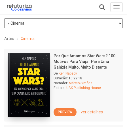
Toggl
navig
+
Artes
Cinema
Por Que Amamos Star Wars? 100
Motivos Para Viajar Para Uma
Galáxia Muito, Muito Distante
De
Ken Napzok
Duração:
10:22:18
Narrador:
Márcio Simões
Editora:
UBK Publishing House
ver detalhes
PREVIEW