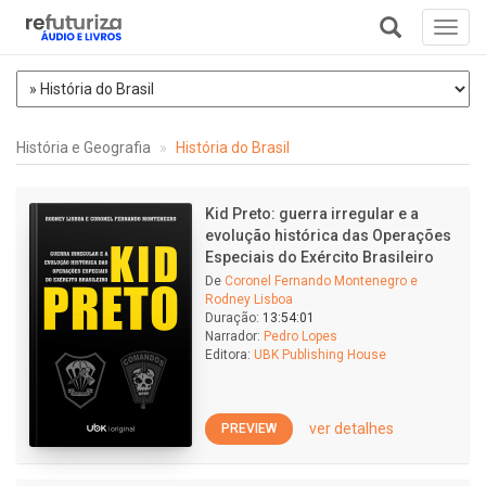
Toggl
navig
+
História e Geografia
História do Brasil
Kid Preto: guerra irregular e a
evolução histórica das Operações
Especiais do Exército Brasileiro
De
Coronel Fernando Montenegro e
Rodney Lisboa
Duração:
13:54:01
Narrador:
Pedro Lopes
Editora:
UBK Publishing House
ver detalhes
PREVIEW