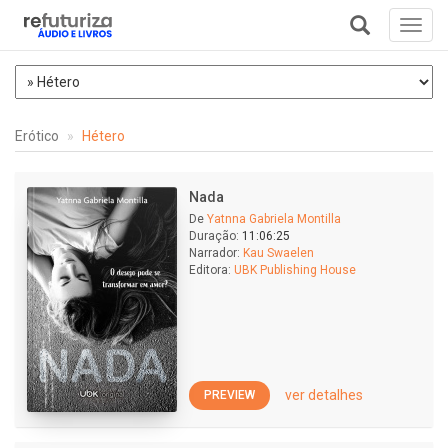
Toggl
navig
+
Erótico
Hétero
Nada
De
Yatnna Gabriela Montilla
Duração:
11:06:25
Narrador:
Kau Swaelen
Editora:
UBK Publishing House
ver detalhes
PREVIEW