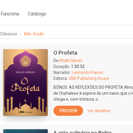
Funciona
Catálogo
Clássicos
Não-ficção
O Profeta
De
Khalil Gibran
Duração:
1:30:32
Narrador:
Leonardo Franco
Editora:
UBK Publishing House
BÔNUS: AS REFLEXÕES DO PROFETA Almus
de Orphalese à espera de um navio que o l
chega e, com tristeza, o...
PREVIEW
ver detalhes
A arte culinária na Bahia