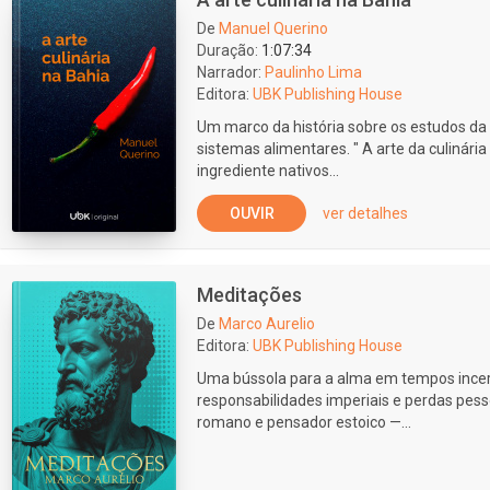
De
Manuel Querino
Duração:
1:07:34
Narrador:
Paulinho Lima
Editora:
UBK Publishing House
Um marco da história sobre os estudos da c
sistemas alimentares. " A arte da culinária
ingrediente nativos...
OUVIR
ver detalhes
Meditações
De
Marco Aurelio
Editora:
UBK Publishing House
Uma bússola para a alma em tempos incer
responsabilidades imperiais e perdas pess
romano e pensador estoico —...