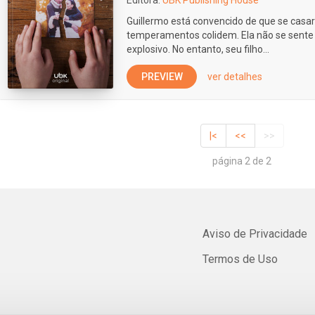
Editora:
UBK Publishing House
Guillermo está convencido de que se casa
temperamentos colidem. Ela não se sent
explosivo. No entanto, seu filho...
PREVIEW
ver detalhes
|<
<<
>>
página 2 de 2
Aviso de Privacidade
Termos de Uso