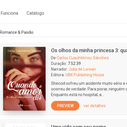
Funciona
Catálogo
Romance & Paixão
Os olhos da minha princesa 3: q
De
Carlos Cuauhtémoc Sánchez
Duração:
7:52:39
Narrador:
Julia de Lorean
Editora:
UBK Publishing House
Sheccid sofreu um acidente muito sério e
ocorreu de verdade. Para piorar, ninguém 
Enquanto está no hospital, a...
PREVIEW
ver detalhes
Uma vida sem seu nome