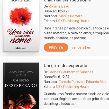
De
Romina Bayo
Duração:
0:58:29
Narrador:
Márcia Do Valle
Editora:
UBK Publishing House
Uma intensa jornada poética que toca os 
o luto materno, a falta de amor, a fragili
mundo absurdo, os poemas...
PREVIEW
ver detalhes
Um grito desesperado
De
Carlos Cuauhtémoc Sánchez
Duração:
6:12:34
Narrador:
Tarcísio Pureza e Eduardo Moé
Editora:
UBK Publishing House
Quando uma família mostra sinais de violên
continuar fingindo ser surdo ao grito des
desintegra todos os...