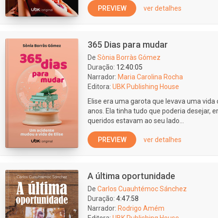
PREVIEW
ver detalhes
365 Dias para mudar
De
Sònia Borràs Gómez
Duração:
12:40:05
Narrador:
Maria Carolina Rocha
Editora:
UBK Publishing House
Elise era uma garota que levava uma vid
anos. Ela tinha tudo que poderia desejar, 
queridos estavam ao seu lado...
PREVIEW
ver detalhes
A última oportunidade
De
Carlos Cuauhtémoc Sánchez
Duração:
4:47:58
Narrador:
Rodrigo Amém