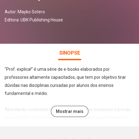
Autor:
Mayko Sotero
Editora:
UBK Publishing House
SINOPSE
"Prof. explica!” é uma série de e-books elaborados por
professores altamente capacitados, que tem por objetivo tirar
dúvidas nas disciplinas cursadas por alunos dos ensinos
fundamental e médio.
Abordando conteúdos recorrentes em testes escolares e provas
Mostrar mais
de vestibular, cada e-book foca nas principais características do
tema abordado de forma leve, direta e didática, permitindo a
assimilação e fixação do conteúdo pelo estudante.