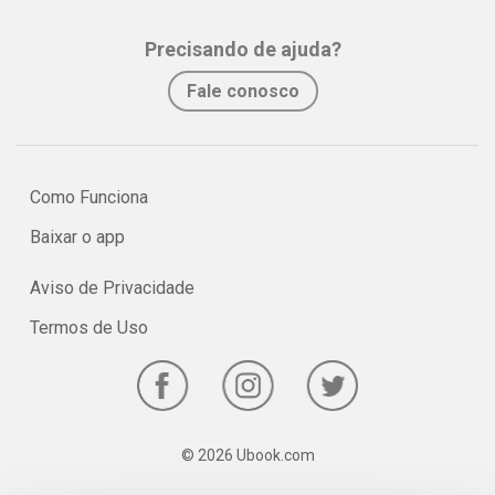
assimilação e fixação do conteúdo pelo estudante.
Precisando de ajuda?
No e-book "Prof. explica!” Química para o 1º ano do Ensino Médio
Fale conosco
serão vistos os principais pontos sobre os Átomos, as substâncias
e suas classificações.
Como Funciona
Baixar o app
Aviso de Privacidade
Termos de Uso
© 2026 Ubook.com