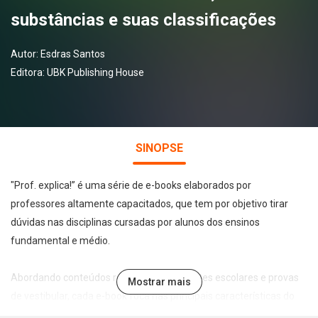
substâncias e suas classificações
Autor:
Esdras Santos
Editora:
UBK Publishing House
SINOPSE
"Prof. explica!” é uma série de e-books elaborados por
professores altamente capacitados, que tem por objetivo tirar
dúvidas nas disciplinas cursadas por alunos dos ensinos
fundamental e médio.
Abordando conteúdos recorrentes em testes escolares e provas
Mostrar mais
de vestibular, cada e-book foca nas principais características do
tema abordado de forma leve, direta e didática, permitindo a