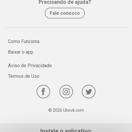
Precisando de ajuda?
No e-book "Prof. explica!” Inglês para o 8º ano serão vistos os
Fale conosco
principais pontos sobre o uso dos comparativos e superlativos em
inglês, ou Comparatives and Superlatives.
Como Funciona
Baixar o app
Aviso de Privacidade
Termos de Uso
© 2026 Ubook.com
Instale o aplicativo: