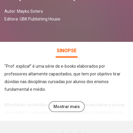
Autor:
Mayko Sotero
Editora:
UBK Publishing House
SINOPSE
"Prof. explica!” é uma série de e-books elaborados por
professores altamente capacitados, que tem por objetivo tirar
dúvidas nas disciplinas cursadas por alunos dos ensinos
fundamental e médio.
Abordando conteúdos recorrentes em testes escolares e provas
Mostrar mais
de vestibular, cada e-book foca nas principais características do
tema abordado de forma leve, direta e didática, permitindo a
assimilação e fixação do conteúdo pelo estudante.