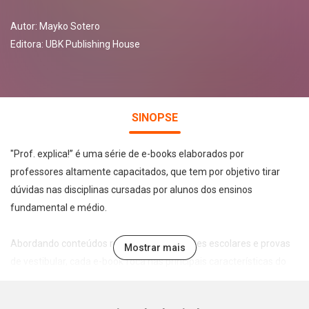
Autor:
Mayko Sotero
Editora:
UBK Publishing House
SINOPSE
"Prof. explica!” é uma série de e-books elaborados por
professores altamente capacitados, que tem por objetivo tirar
dúvidas nas disciplinas cursadas por alunos dos ensinos
fundamental e médio.
Abordando conteúdos recorrentes em testes escolares e provas
Mostrar mais
de vestibular, cada e-book foca nas principais características do
tema abordado de forma leve, direta e didática, permitindo a
assimilação e fixação do conteúdo pelo estudante.