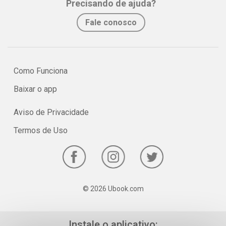
Precisando de ajuda?
No e-book "Prof. explica!” Inglês para o 7º ano serão vistos os
Fale conosco
principais pontos sobre os substantivos contáveis e não-contáveis
em inglês, ou countable and uncountable nouns.
Como Funciona
Baixar o app
Aviso de Privacidade
Termos de Uso
© 2026 Ubook.com
Instale o aplicativo: