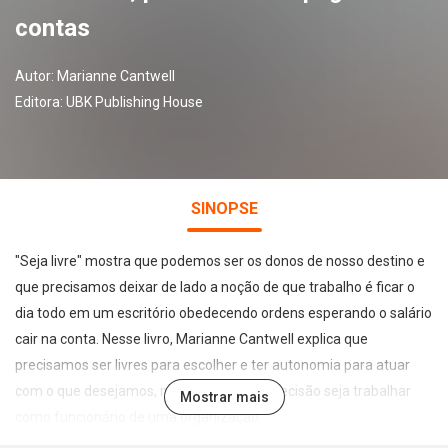
contas
Autor:
Marianne Cantwell
Editora:
UBK Publishing House
SINOPSE
"Seja livre" mostra que podemos ser os donos de nosso destino e
que precisamos deixar de lado a noção de que trabalho é ficar o
dia todo em um escritório obedecendo ordens esperando o salário
cair na conta. Nesse livro, Marianne Cantwell explica que
precisamos ser livres para escolher e ter autonomia para atuar
com o que desejamos, mesmo que essa decisão seja trabalhar
Mostrar mais
como funcionário de uma organização.
Leve em estilo, mas sério em intenção, este é um guia prático