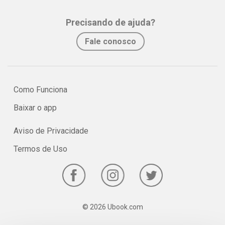
para criar uma vida de satisfação. Cantwell, que também passou
Precisando de ajuda?
por uma mudança de carreira, aborda os itens que os profissionais
acham necessários, mas não são: um emprego, um MBA, um
Fale conosco
grande investimento, um site sofisticado; e ensina como criar não
apenas um negócio, mas uma vida que funcione para eles. Uma
vez tomada essa direção, a felicidade será questão de tempo.
Como Funciona
Baixar o app
Aviso de Privacidade
Termos de Uso
© 2026 Ubook.com