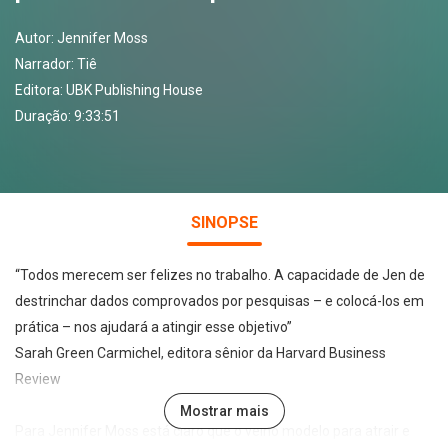
Autor:
Jennifer Moss
Narrador:
Tiê
Editora:
UBK Publishing House
Duração: 9:33:51
SINOPSE
“Todos merecem ser felizes no trabalho. A capacidade de Jen de
destrinchar dados comprovados por pesquisas – e colocá-los em
prática – nos ajudará a atingir esse objetivo”
Sarah Green Carmichel, editora sênior da Harvard Business
Review
Mostrar mais
Para Jennifer Moss está claro que o velho modelo para atrair e