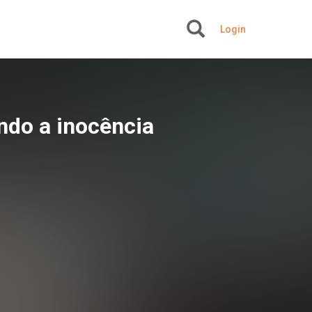
Login
+
ndo a inocência