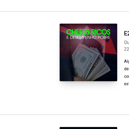
E
Du
2
Al
de
co
es