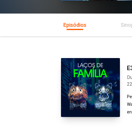
Episódios
Sino
E
Du
2
Pe
Wa
en