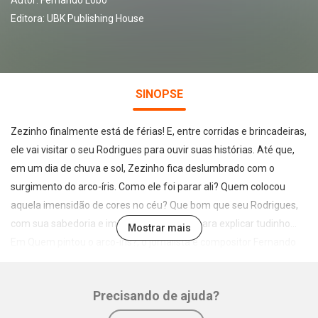
Autor:
Fernando Lobo
Editora:
UBK Publishing House
SINOPSE
Zezinho finalmente está de férias! E, entre corridas e brincadeiras,
ele vai visitar o seu Rodrigues para ouvir suas histórias. Até que,
em um dia de chuva e sol, Zezinho fica deslumbrado com o
surgimento do arco-íris. Como ele foi parar ali? Quem colocou
aquela imensidão de cores no céu? Que bom que seu Rodrigues,
com sua sabedoria e imaginação, está ali para explicar tudinho…
Mostrar mais
Em Quem pintou o arco-íris?, o jornalista e compositor Fernando
Lobo se une a outro Fernando, o ilustrador Fernando Souza, para
revelar um dos maiores mistérios do mundo: de onde vieram as
Precisando de ajuda?
cores do arco-íris?