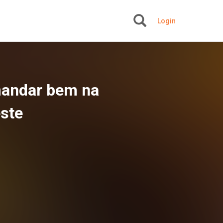
Login
+
mandar bem na
ste