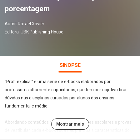
porcentagem
Autor:
Rafael Xavier
Editora:
UBK Publishing House
SINOPSE
"Prof. explica!” é uma série de e-books elaborados por
professores altamente capacitados, que tem por objetivo tirar
dúvidas nas disciplinas cursadas por alunos dos ensinos
fundamental e médio.
Abordando conteúdos recorrentes em testes escolares e provas
Mostrar mais
de vestibular, cada e-book foca nas principais características do
tema abordado de forma leve, direta e didática, permitindo a