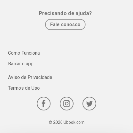
assimilação e fixação do conteúdo pelo estudante.
Precisando de ajuda?
No e-book "Prof. explica!” Matemática para o 6º ano serão vistos
Fale conosco
os principais pontos sobre potenciação de frações e
porcentagem!
Como Funciona
Baixar o app
Aviso de Privacidade
Termos de Uso
© 2026 Ubook.com