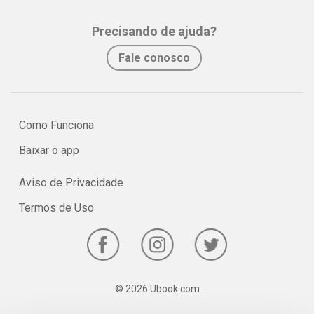
assimilação e fixação do conteúdo pelo estudante.
Precisando de ajuda?
No e-book "Prof. explica!” Matemática para o 1º ano do Ensino
Fale conosco
Médio serão vistos os principais pontos sobre as Funções
Logarítmicas.
Como Funciona
Baixar o app
Aviso de Privacidade
Termos de Uso
© 2026 Ubook.com