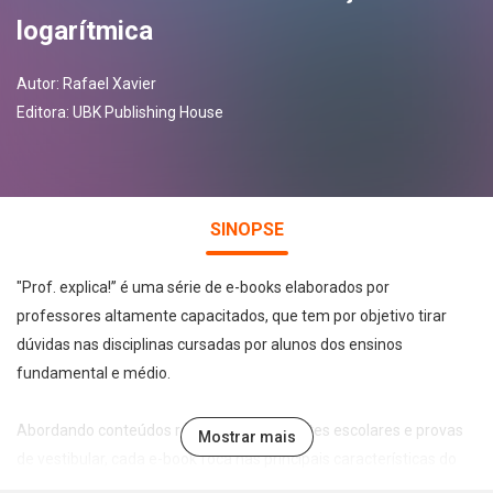
logarítmica
Autor:
Rafael Xavier
Editora:
UBK Publishing House
SINOPSE
"Prof. explica!” é uma série de e-books elaborados por
professores altamente capacitados, que tem por objetivo tirar
dúvidas nas disciplinas cursadas por alunos dos ensinos
fundamental e médio.
Abordando conteúdos recorrentes em testes escolares e provas
Mostrar mais
de vestibular, cada e-book foca nas principais características do
tema abordado de forma leve, direta e didática, permitindo a