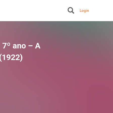
Login
+
o 7º ano – A
(1922)