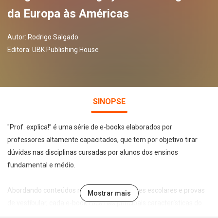
da Europa às Américas
Autor:
Rodrigo Salgado
Editora:
UBK Publishing House
SINOPSE
"Prof. explica!” é uma série de e-books elaborados por
professores altamente capacitados, que tem por objetivo tirar
dúvidas nas disciplinas cursadas por alunos dos ensinos
fundamental e médio.
Abordando conteúdos recorrentes em testes escolares e provas
Mostrar mais
de vestibular, cada e-book foca nas principais características do
tema abordado de forma leve, direta e didática, permitindo a