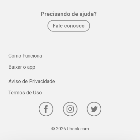
assimilação e fixação do conteúdo pelo estudante.
Precisando de ajuda?
No e-book "Prof. explica!” História para o 7º ano serão vistos os
Fale conosco
principais pontos sobre as grandes navegações e a chegada dos
europeus ao continente americano!
Como Funciona
Baixar o app
Aviso de Privacidade
Termos de Uso
© 2026 Ubook.com