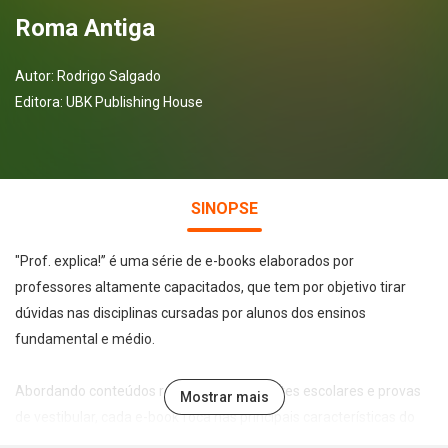
Roma Antiga
Autor:
Rodrigo Salgado
Editora:
UBK Publishing House
SINOPSE
"Prof. explica!” é uma série de e-books elaborados por
professores altamente capacitados, que tem por objetivo tirar
dúvidas nas disciplinas cursadas por alunos dos ensinos
fundamental e médio.
Abordando conteúdos recorrentes em testes escolares e provas
Mostrar mais
de vestibular, cada e-book foca nas principais características do
tema abordado de forma leve, direta e didática, permitindo a