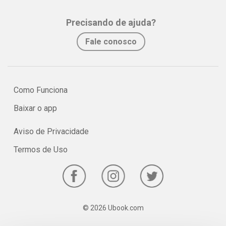
assimilação e fixação do conteúdo pelo estudante.
Precisando de ajuda?
No e-book "Prof. explica!” História para o 1º ano do Ensino Médio
Fale conosco
serão vistos os principais pontos sobre a Roma Antiga!
Como Funciona
Baixar o app
Aviso de Privacidade
Termos de Uso
© 2026 Ubook.com