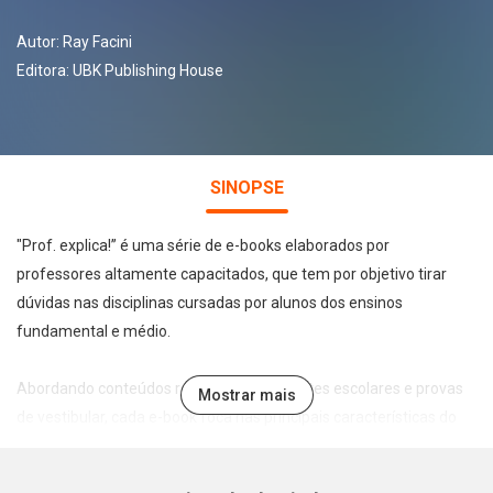
Autor:
Ray Facini
Editora:
UBK Publishing House
SINOPSE
"Prof. explica!” é uma série de e-books elaborados por
professores altamente capacitados, que tem por objetivo tirar
dúvidas nas disciplinas cursadas por alunos dos ensinos
fundamental e médio.
Abordando conteúdos recorrentes em testes escolares e provas
Mostrar mais
de vestibular, cada e-book foca nas principais características do
tema abordado de forma leve, direta e didática, permitindo a
assimilação e fixação do conteúdo pelo estudante.