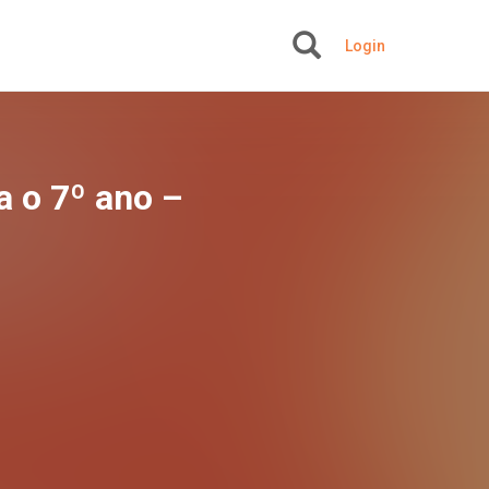
Login
+
ra o 7º ano –