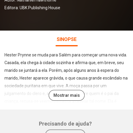
Autor:
Nathaniel Hawthorne
Editora:
UBK Publishing House
SINOPSE
Hester Prynne se muda para Salém para começar uma nova vida.
Casada, ela chega à cidade sozinha e afirma que, em breve, seu
marido se juntará a ela. Porém, após alguns anos à espera do
marido, Hester aparece grávida, o que causa grande escândalo na
sociedade puritana em que vive. A moça passa por um
julgamento do clero e, ao ser indagada sobre quem é o pai da
Mostrar mais
criança, recusa-se veementemente a revelar tal nome. Ela é
condenada a carregar, pelo resto da vida, a letra “A” de adúltera
bordada em vermelho no busto de suas roupas.
Precisando de ajuda?
Após a condenação, Hester se afasta da cidade e tenta criar sua
filha da forma mais digna possível. Apesar de sua natureza