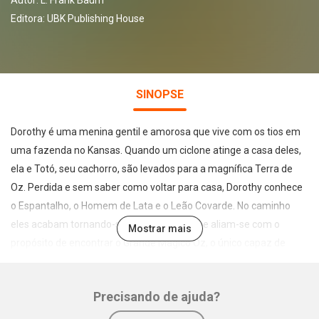
Autor:
L. Frank Baum
Editora:
UBK Publishing House
SINOPSE
Dorothy é uma menina gentil e amorosa que vive com os tios em
uma fazenda no Kansas. Quando um ciclone atinge a casa deles,
ela e Totó, seu cachorro, são levados para a magnífica Terra de
Oz. Perdida e sem saber como voltar para casa, Dorothy conhece
o Espantalho, o Homem de Lata e o Leão Covarde. No caminho
eles acabam tornando-se grandes amigos e aliam-se com o
Mostrar mais
propósito de encontrar o Grande Mágico Oz, o único capaz de
realizar desejos.
Precisando de ajuda?
Em meio a desafios perigosos, Dorothy e seus amigos precisam
enfrentar seus medos para que alcancem o próprio objetivo. O