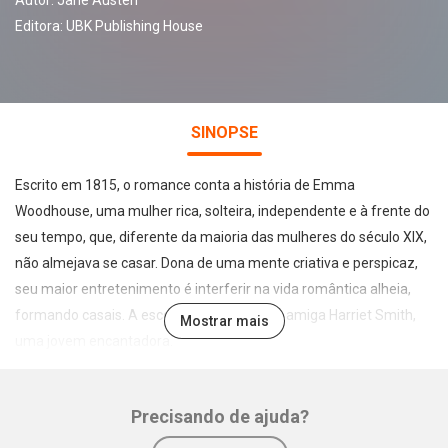
Autor:
Jane Austen
Editora:
UBK Publishing House
SINOPSE
Escrito em 1815, o romance conta a história de Emma
Woodhouse, uma mulher rica, solteira, independente e à frente do
seu tempo, que, diferente da maioria das mulheres do século XIX,
não almejava se casar. Dona de uma mente criativa e perspicaz,
seu maior entretenimento é interferir na vida romântica alheia,
formando casais. A escolhida da vez é sua amiga Harriet Smith,
Mostrar mais
uma jovem encantadora.
Infelizmente, o plano romântico elaborado por Emma não sai
como planejado, deixando-a triste e contrariada. O que a
Precisando de ajuda?
personagem não esperava era que a chegada de um jovem
mudaria todos os acontecimentos.