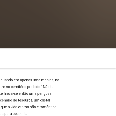
avó quando era apenas uma menina, na
re no cemitério proibido.” Não te
te. Inicia-se então uma perigosa
cenário de tesouros, um cristal
que a vida eterna não é romântica
da para possuí-la.