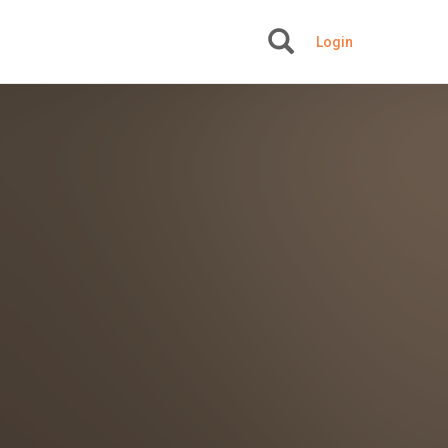
Login
+