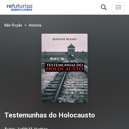
Toggl
navig
+
Não-ficção
História
Testemunhas do Holocausto