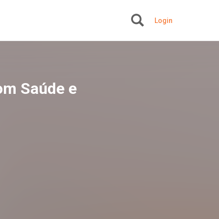
Login
+
Com Saúde e