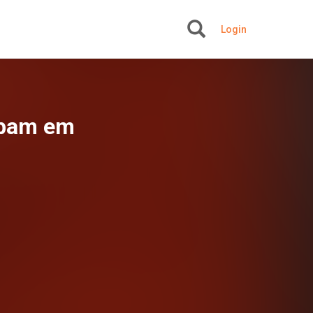
Login
+
abam em