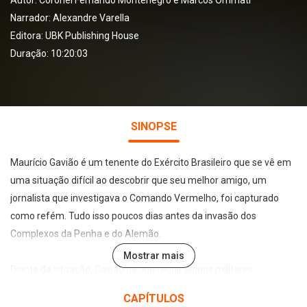
Autor:
Coronel Fernando Montenegro e Marcos Ommati
Narrador:
Alexandre Varella
Editora:
UBK Publishing House
Duração: 10:20:03
SINOPSE
Maurício Gavião é um tenente do Exército Brasileiro que se vê em
uma situação difícil ao descobrir que seu melhor amigo, um
jornalista que investigava o Comando Vermelho, foi capturado
como refém. Tudo isso poucos dias antes da invasão dos
Complexos da Penha e do Alemão.
Mostrar mais
Diante da situação, Gavião decide reunir alguns militares
experientes para o resgate de Hélio; porém, não esperava que seu
CAPÍTULOS
plano fosse um fiasco. Ele e seus amigos são surpreendidos pela