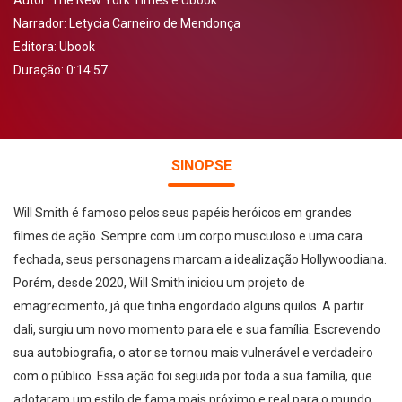
Autor:
The New York Times e Ubook
Narrador:
Letycia Carneiro de Mendonça
Editora:
Ubook
Duração: 0:14:57
SINOPSE
Will Smith é famoso pelos seus papéis heróicos em grandes
filmes de ação. Sempre com um corpo musculoso e uma cara
fechada, seus personagens marcam a idealização Hollywoodiana.
Porém, desde 2020, Will Smith iniciou um projeto de
emagrecimento, já que tinha engordado alguns quilos. A partir
dali, surgiu um novo momento para ele e sua família. Escrevendo
sua autobiografia, o ator se tornou mais vulnerável e verdadeiro
com o público. Essa ação foi seguida por toda a sua família, que
adotaram um estilo de fama mais próximo e real para o mundo.