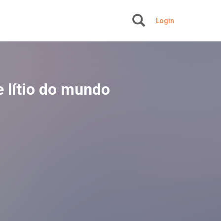
Login
+
e lítio do mundo