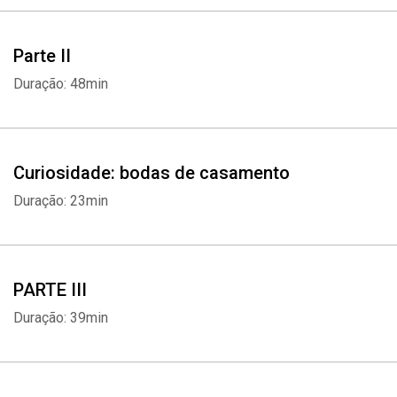
além de sugestões para apimentar a vida sexual a dois. Um livro
para ajudar você a ter um casamento duradouro e feliz.
Parte II
Duração: 48min
Curiosidade: bodas de casamento
Duração: 23min
PARTE III
Duração: 39min