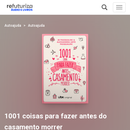
Toggl
navig
+
Autoajuda
Autoajuda
1001 coisas para fazer antes do
casamento morrer