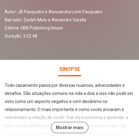
Autor:
JB Pasqualini e Alessandra Leite Pasqualini
Narrador:
Dedeh Melo e Alexandre Varella
Editora:
UBK Publishing House
Duração: 3:52:48
SINOPSE
Todo casamento passa por diversas nuances, adversidades e
desafios. São situações comuns na vida a dois e isso não pode ser
visto como um aspecto negativo e com desânimo no
relacionamento. O mais importante é como vocês encaram e
reinventam a relação de vocês. Sair da monotonia e aprender a
lidar com as diferentes situações ao longo de anos é o que faz
Mostrar mais
com que um casamento persista ou termine. E o que pode ser