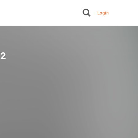
Login
+
 2