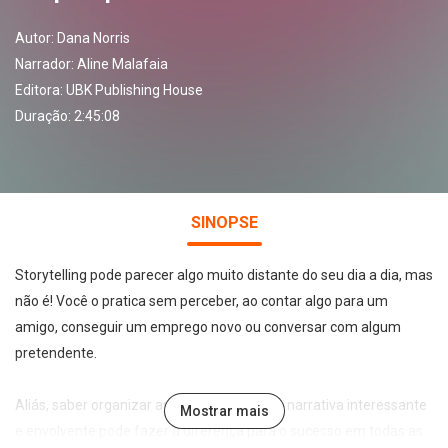
Autor:
Dana Norris
Narrador:
Aline Malafaia
Editora:
UBK Publishing House
Duração: 2:45:08
SINOPSE
Storytelling pode parecer algo muito distante do seu dia a dia, mas
não é! Você o pratica sem perceber, ao contar algo para um
amigo, conseguir um emprego novo ou conversar com algum
pretendente.
Aliás, saber organizar as ideias e criar uma narrativa interessante
Mostrar mais
e envolvente pode fazer a diferença para o sucesso em todas as