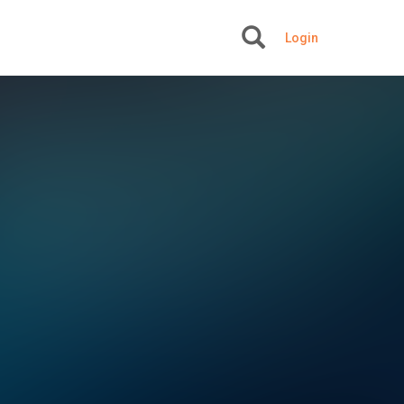
Login
+